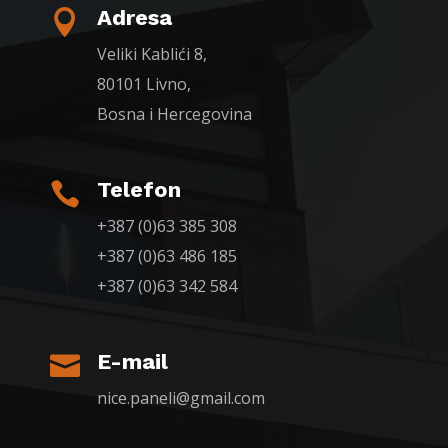
Adresa

Veliki Kablići 8,
80101 Livno,
Bosna i Hercegovina
Telefon

+387 (0)63 385 308
+387 (0)63 486 185
+387 (0)63 342 584
E-mail

nice.paneli@gmail.com